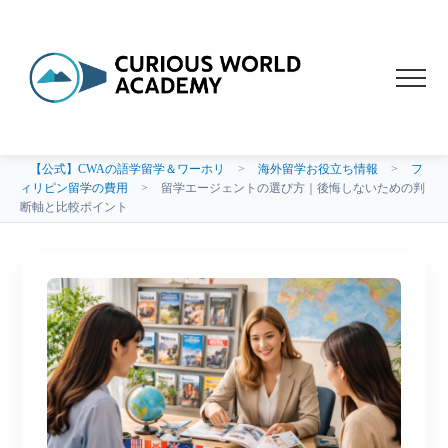
【公式】CWAの語学留学＆ワーホリ
>
海外留学お役立ち情報
>
フ
ィリピン留学の費用
>
留学エージェントの選び方｜後悔しないための判
断軸と比較ポイント