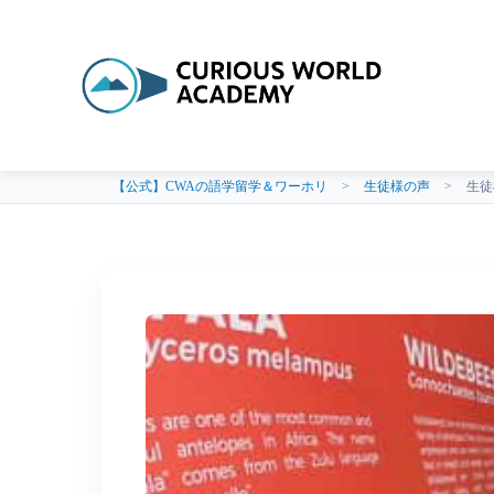
【公式】CWAの語学留学＆ワーホリ
>
生徒様の声
>
生徒