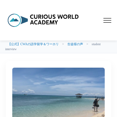
【公式】CWAの語学留学＆ワーホリ
>
生徒様の声
>
student
interview