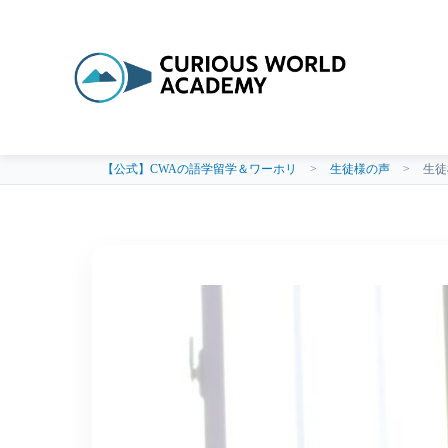
【公式】CWAの語学留学＆ワーホリ
>
生徒様の声
>
生徒様